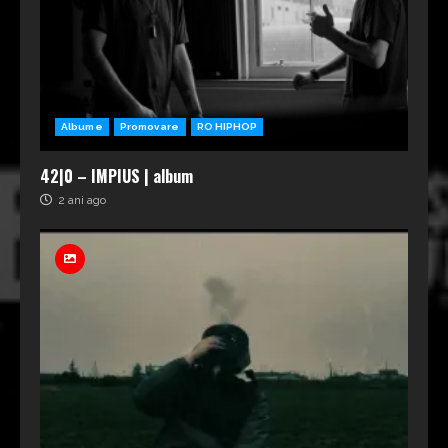
Albume
Promovare
RO HIPHOP
42|0 – IMPIUS | album
2 ani ago