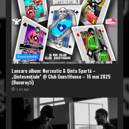
Evenimente
Lansare album: Norzeatic & Qinta Spartă –
„Qintesențiale” @ Club GuestHouse – 16 mai 2025
(București)
1 an ago