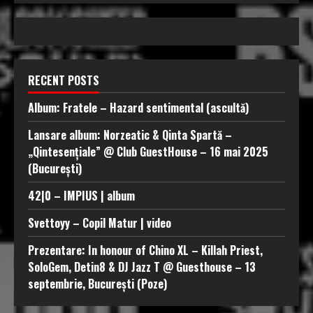
RECENT POSTS
Album: Fratele – Hazard sentimental (ascultă)
Lansare album: Norzeatic & Qinta Spartă –
„Qintesențiale” @ Club GuestHouse – 16 mai 2025
(București)
42|0 – IMPIUS | album
Svettoyy – Copil Matur | video
Prezentare: In honour of Chino XL – Killah Priest,
SoloGem, Detin8 & DJ Jazz T @ Guesthouse – 13
septembrie, București (Poze)