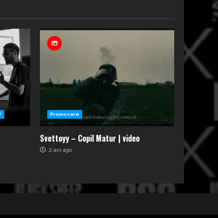
P
Promovare
Svettoyy – Copil Matur | video
2 ani ago