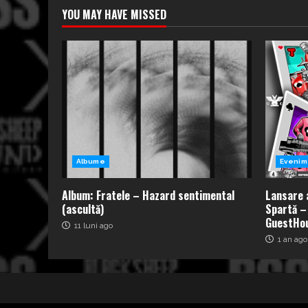
YOU MAY HAVE MISSED
Albume
Evenim
Album: Fratele – Hazard sentimental
Lansare 
(ascultă)
Spartă –
GuestHou
11 luni ago
1 an ago