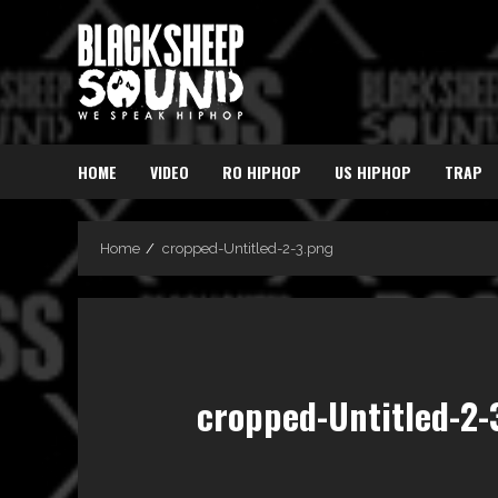
Skip
to
content
HOME
VIDEO
RO HIPHOP
US HIPHOP
TRAP
Home
cropped-Untitled-2-3.png
cropped-Untitled-2-