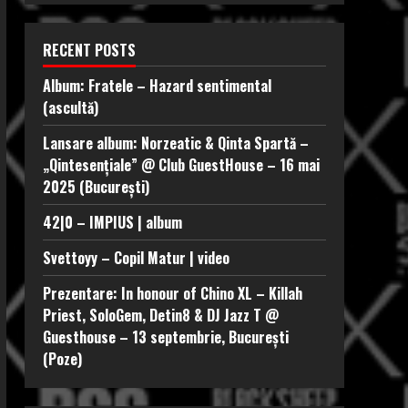
RECENT POSTS
Album: Fratele – Hazard sentimental
(ascultă)
Lansare album: Norzeatic & Qinta Spartă –
„Qintesențiale” @ Club GuestHouse – 16 mai
2025 (București)
42|0 – IMPIUS | album
Svettoyy – Copil Matur | video
Prezentare: In honour of Chino XL – Killah
Priest, SoloGem, Detin8 & DJ Jazz T @
Guesthouse – 13 septembrie, București
(Poze)