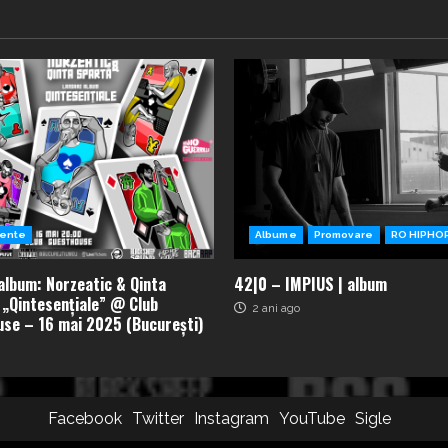
ente
Albume
Promovare
RO HIPHO
album: Norzeatic & Qinta
42|0 – IMPIUS | album
 „Qintesențiale” @ Club
2 ani ago
se – 16 mai 2025 (București)
Facebook
Twitter
Instagram
YouTube
Sigle