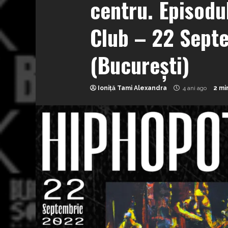
centru. Episodu
Club – 22 Sept
(București)
Ioniță Tami Alexandra
4 ani ago
2 mi