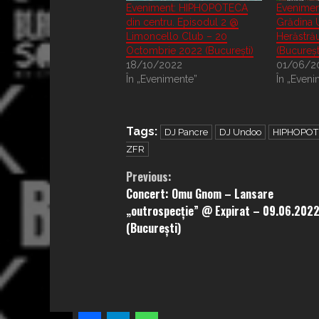
Eveniment: HIPHOPOTECA
Evenime
din centru. Episodul 2 @
Grădina 
Limoncello Club – 20
Herăstrău
Octombrie 2022 (București)
(Bucureșt
18/10/2022
01/06/2
În „Evenimente”
În „Eveni
Tags:
DJ Pancre
DJ Undoo
HIPHOPOTE
ZFR
Continue
Previous:
Concert: Omu Gnom – Lansare
Reading
„outrospecție” @ Expirat – 09.06.202
(București)