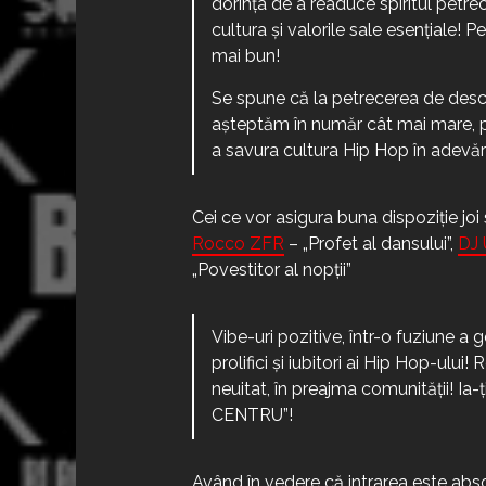
dorința de a readuce spiritul petr
cultura și valorile sale esențiale!
mai bun!
Se spune că la petrecerea de desch
așteptăm în număr cât mai mare, 
a savura cultura Hip Hop în adevă
Cei ce vor asigura buna dispoziție joi
Rocco ZFR
– „Profet al dansului”,
DJ
„Povestitor al nopții”
Vibe-uri pozitive, într-o fuziune a g
prolifici și iubitori ai Hip Hop-ului!
neuitat, în preajma comunității! Ia
CENTRU”!
Având în vedere că intrarea este absolu