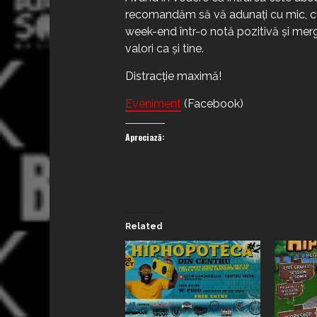
recomandăm să vă adunați cu mic, cu 
week-end într-o notă pozitivă și mer
valori ca și tine.
Distracție maximă!
Eveniment
(Facebook)
Apreciază:
Related