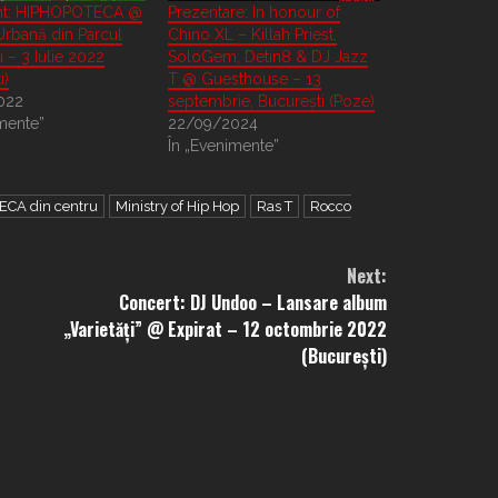
nt: HIPHOPOTECA @
Prezentare: In honour of
Urbană din Parcul
Chino XL – Killah Priest,
 – 3 Iulie 2022
SoloGem, Detin8 & DJ Jazz
i)
T @ Guesthouse – 13
022
septembrie, București (Poze)
mente”
22/09/2024
În „Evenimente”
CA din centru
Ministry of Hip Hop
Ras T
Rocco
Next:
Concert: DJ Undoo – Lansare album
2
„Varietăți” @ Expirat – 12 octombrie 2022
(București)