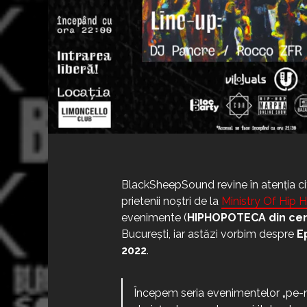
BlackSheepSound revine în atenția ci
prietenii noștri de la
Ministry Of Hip 
evenimente (
HIPHOPOTECA din ce
București, iar astăzi vorbim despre
E
2022
.
Începem seria evenimentelor „pe-n