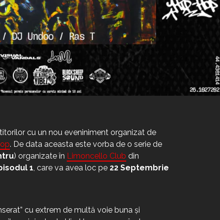
titorilor cu un nou eveniniment organizat de
Hop
. De data aceasta este vorba de o serie de
ntru
) organizate în
Limoncello Club
din
pisodul 1
, care va avea loc pe
22 Septembrie
serat” cu extrem de multă voie buna și