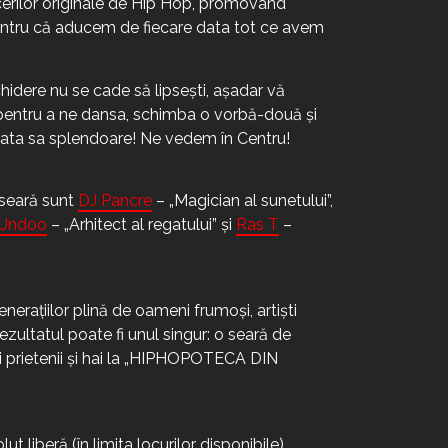
ecerilor originale de Hip Hop, promovând
 Pentru că aducem de fiecare data tot ce avem
idere nu se cade să lipsești, așadar vă
pentru a ne dansa, schimba o vorbă-două și
rata sa splendoare! Ne vedem în Centru!
 seară sunt
DJ Pancre
– „Magician al sunetului”,
 Undoo
– „Arhitect al regatului” și
Ras T
–
enerațiilor plină de oameni frumoși, artiști
 Rezultatul poate fi unul singur: o seară de
-ți prietenii și hai la „HIPHOPOTECA DIN
t liberă (în limita locurilor disponibile)