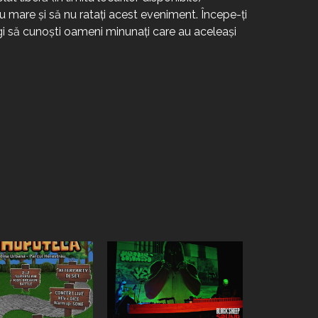
mare și să nu ratați acest eveniment. Începe-ți
gi să cunoști oameni minunați care au aceleași