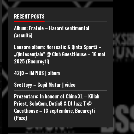
RECENT POSTS
Album: Fratele – Hazard sentimental
(ascultă)
Lansare album: Norzeatic & Qinta Spartă –
„Qintesențiale” @ Club GuestHouse – 16 mai
2025 (București)
42|0 – IMPIUS | album
Svettoyy – Copil Matur | video
Prezentare: In honour of Chino XL – Killah
Priest, SoloGem, Detin8 & DJ Jazz T @
Guesthouse – 13 septembrie, București
(Poze)