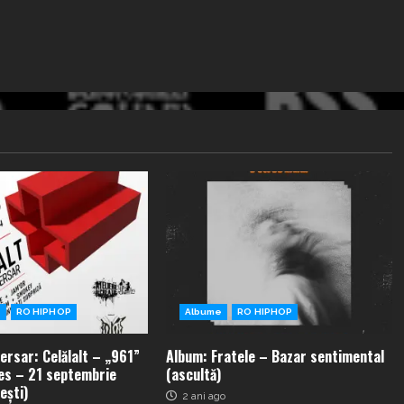
e
RO HIPHOP
Albume
RO HIPHOP
ersar: Celălalt – „961”
Album: Fratele – Bazar sentimental
es – 21 septembrie
(ascultă)
ești)
2 ani ago