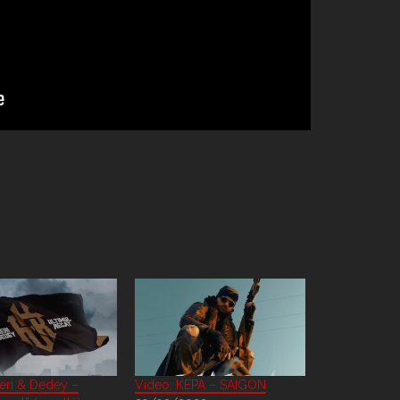
eri & Dedey –
Video: KEPA – SAIGON