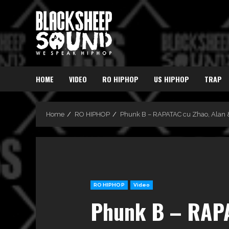
Skip
to
content
HOME
VIDEO
RO HIPHOP
US HIPHOP
TRAP
Home
RO HIPHOP
Phunk B – RAPATAC cu Zhao, Alan 
RO HIPHOP
Video
Phunk B – RAPA