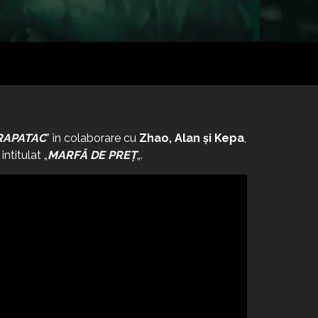
RAPATAC
” în colaborare cu
Zhao, Alan și Kepa
,
B
intitulat „
MARFĂ DE PREȚ
„.