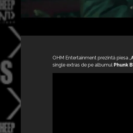
OHM Entertainment prezintă piesa „
single extras de pe albumul
Phunk 