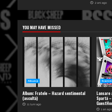
2 ani ago
YOU MAY HAVE MISSED
Albume
Evenim
Album: Fratele – Hazard sentimental
Lansare 
(ascultă)
Spartă –
GuestHou
11 luni ago
1 an ago