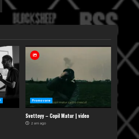
P
Promovare
Svettoyy – Copil Matur | video
2 ani ago