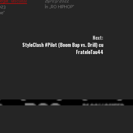
regat” (ascultă)
29/03/2022
023
În „RO HIPHOP”
me”
Next:
StyleClash #Pilot (Boom Bap vs. Drill) cu
FrateleTau44