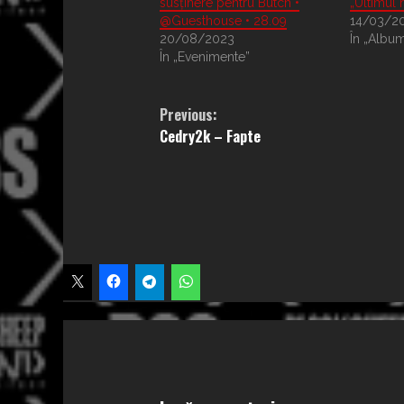
susținere pentru Butch •
„Ultimul 
@Guesthouse • 28.09
14/03/2
20/08/2023
În „Albu
În „Evenimente”
Continue
Previous:
Cedry2k – Fapte
Reading