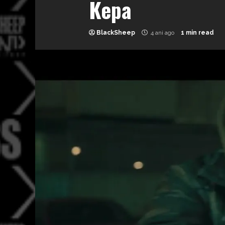
Kepa
BlackSheep
4 ani ago
1 min read