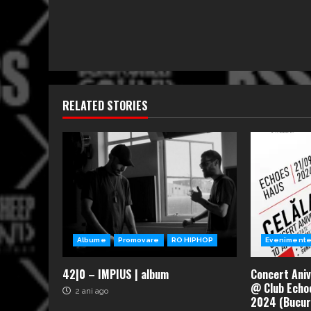
RELATED STORIES
Albume
Promovare
RO HIPHOP
Eveniment
42|0 – IMPIUS | album
Concert Aniv
@ Club Echo
2 ani ago
2024 (Bucur