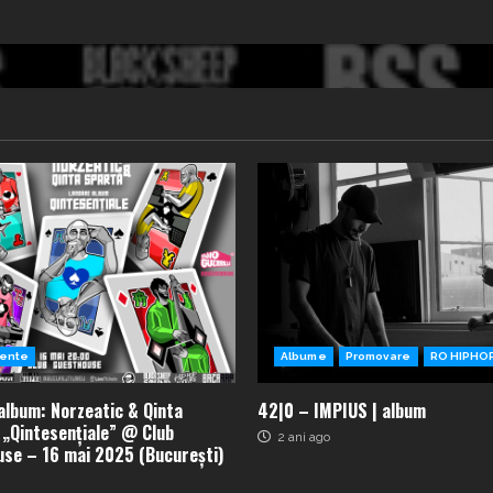
ente
Albume
Promovare
RO HIPHO
album: Norzeatic & Qinta
42|0 – IMPIUS | album
 „Qintesențiale” @ Club
2 ani ago
se – 16 mai 2025 (București)