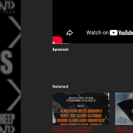
Apreciază:
Related
CURAJ! • Concert de
Album: K