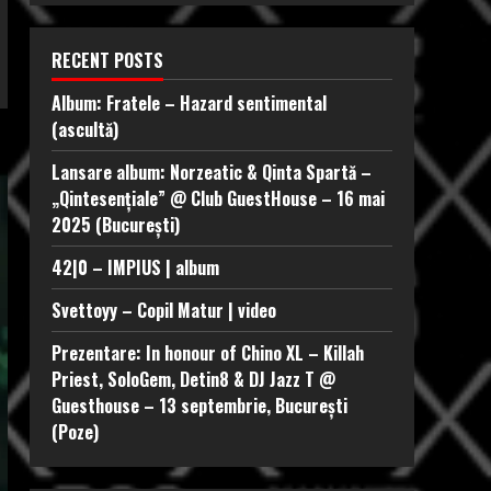
RECENT POSTS
Album: Fratele – Hazard sentimental
(ascultă)
Lansare album: Norzeatic & Qinta Spartă –
„Qintesențiale” @ Club GuestHouse – 16 mai
2025 (București)
42|0 – IMPIUS | album
Svettoyy – Copil Matur | video
Prezentare: In honour of Chino XL – Killah
Priest, SoloGem, Detin8 & DJ Jazz T @
Guesthouse – 13 septembrie, București
(Poze)